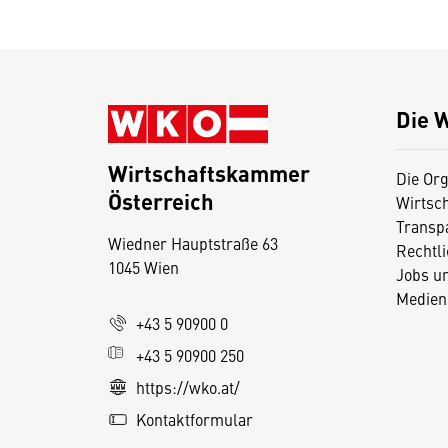
Die 
Wirtschaftskammer
Die Org
Österreich
Wirtsc
D
Transp
Wiedner Hauptstraße 63
i
Rechtl
1045 Wien
Jobs u
e
Medien
s
+43 5 90900 0
e
+43 5 90900 250
S
e
https://wko.at/
it
Kontaktformular
e