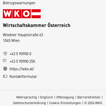
Betrugswarnungen
Wirtschaftskammer Österreich
Wiedner Hauptstraße 63
D
1045 Wien
i
e
+43 5 90900 0
s
e
+43 5 90900 250
S
https://wko.at/
e
Kontaktformular
it
e
v
Mehrsprachig
Englisch
Offenlegung
Barrierefreiheit
e
Datenschutzerklärung
Cookie-Einstellungen
© 2026 WKO
r