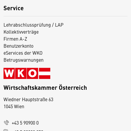
Service
Lehrabschlussprüfung / LAP
Kollektivverträge
Firmen A-Z
Benutzerkonto
eServices der WKO
Betrugswarnungen
Wirtschaftskammer Österreich
Wiedner Hauptstraße 63
D
1045 Wien
i
e
+43 5 90900 0
s