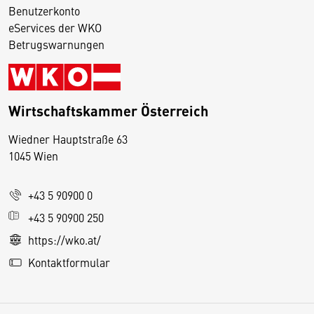
Benutzerkonto
eServices der WKO
Betrugswarnungen
Wirtschaftskammer Österreich
Wiedner Hauptstraße 63
D
1045 Wien
i
e
+43 5 90900 0
s
e
+43 5 90900 250
S
https://wko.at/
e
Kontaktformular
it
e
v