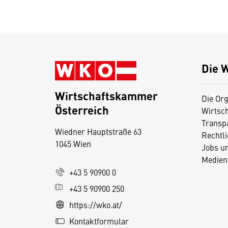
Die 
Wirtschaftskammer
Die Org
Österreich
Wirtsc
D
Transp
Wiedner Hauptstraße 63
i
Rechtl
1045 Wien
Jobs u
e
Medien
s
+43 5 90900 0
e
+43 5 90900 250
S
e
https://wko.at/
it
Kontaktformular