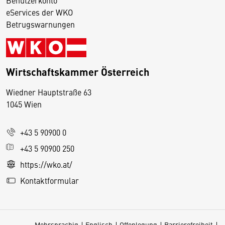
eServices der WKO
Betrugswarnungen
Wirtschaftskammer Österreich
Wiedner Hauptstraße 63
D
1045 Wien
i
e
+43 5 90900 0
s
e
+43 5 90900 250
S
https://wko.at/
e
Kontaktformular
it
e
v
Mehrsprachig
Englisch
Offenlegung
Barrierefreiheit