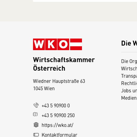
Die 
Wirtschaftskammer
Die Org
Österreich
Wirtsc
D
Transp
Wiedner Hauptstraße 63
i
Rechtl
1045 Wien
Jobs u
e
Medien
s
+43 5 90900 0
e
+43 5 90900 250
S
e
https://wko.at/
it
Kontaktformular