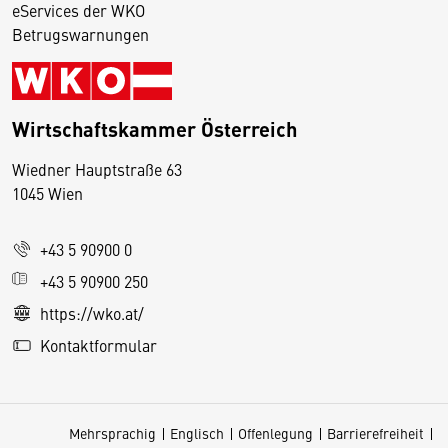
eServices der WKO
Betrugswarnungen
Wirtschaftskammer Österreich
Wiedner Hauptstraße 63
D
1045 Wien
i
e
+43 5 90900 0
s
e
+43 5 90900 250
S
https://wko.at/
e
Kontaktformular
it
e
v
Mehrsprachig
Englisch
Offenlegung
Barrierefreiheit
e