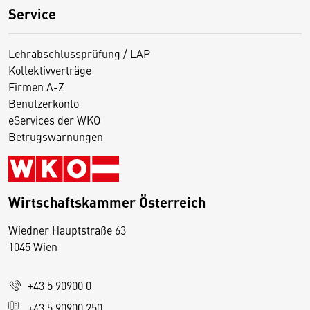
Service
Lehrabschlussprüfung / LAP
Kollektivverträge
Firmen A-Z
Benutzerkonto
eServices der WKO
Betrugswarnungen
Wirtschaftskammer Österreich
Wiedner Hauptstraße 63
D
1045 Wien
i
e
+43 5 90900 0
s
e
+43 5 90900 250