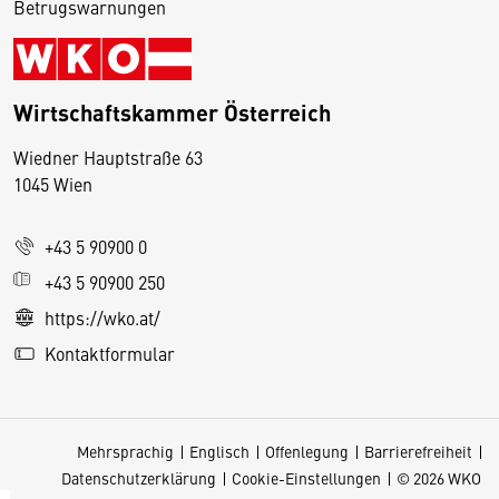
Betrugswarnungen
Wirtschaftskammer Österreich
Wiedner Hauptstraße 63
D
1045 Wien
i
e
+43 5 90900 0
s
e
+43 5 90900 250
S
https://wko.at/
e
Kontaktformular
it
e
v
Mehrsprachig
Englisch
Offenlegung
Barrierefreiheit
e
Datenschutzerklärung
Cookie-Einstellungen
© 2026 WKO
r