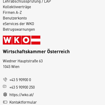
Lehrabschlussprüfung / LAP
Kollektivverträge
Firmen A-Z
Benutzerkonto
eServices der WKO
Betrugswarnungen
Wirtschaftskammer Österreich
Wiedner Hauptstraße 63
D
1045 Wien
i
e
+43 5 90900 0
s
e
+43 5 90900 250
S
https://wko.at/
e
Kontaktformular