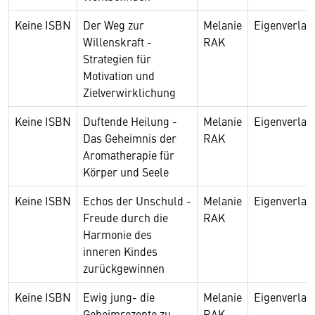
Keine ISBN
Der Weg zur
Melanie
Eigenverlag
Willenskraft -
RAK
Strategien für
Motivation und
Zielverwirklichung
Keine ISBN
Duftende Heilung -
Melanie
Eigenverlag
Das Geheimnis der
RAK
Aromatherapie für
Körper und Seele
Keine ISBN
Echos der Unschuld -
Melanie
Eigenverlag
Freude durch die
RAK
Harmonie des
inneren Kindes
zurückgewinnen
Keine ISBN
Ewig jung- die
Melanie
Eigenverlag
Geheimrezepte zu
RAK