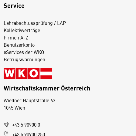
Service
Lehrabschlussprüfung / LAP
Kollektivverträge
Firmen A-Z
Benutzerkonto
eServices der WKO
Betrugswarnungen
Wirtschaftskammer Österreich
Wiedner Hauptstraße 63
D
1045 Wien
i
e
+43 5 90900 0
s
e
+43 5 90900 250