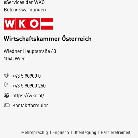
eServices der WKO
Betrugswarnungen
Wirtschaftskammer Österreich
Wiedner Hauptstraße 63
D
1045 Wien
i
e
+43 5 90900 0
s
e
+43 5 90900 250
S
https://wko.at/
e
Kontaktformular
it
e
v
Mehrsprachig
Englisch
Offenlegung
Barrierefreiheit
e