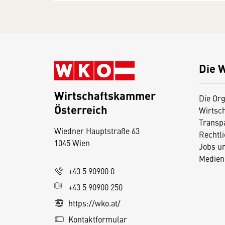
Die 
Wirtschaftskammer
Die Org
Österreich
Wirtsc
D
Transp
Wiedner Hauptstraße 63
i
Rechtl
1045 Wien
Jobs u
e
Medien
s
+43 5 90900 0
e
+43 5 90900 250
S
e
https://wko.at/
it
Kontaktformular