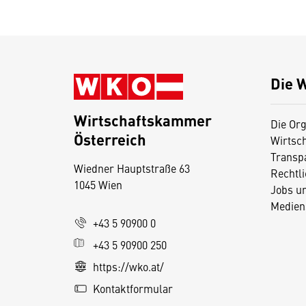
Die 
Wirtschaftskammer
Die Org
Österreich
Wirtsc
D
Transp
Wiedner Hauptstraße 63
i
Rechtl
1045 Wien
Jobs u
e
Medien
s
+43 5 90900 0
e
+43 5 90900 250
S
e
https://wko.at/
it
Kontaktformular
e