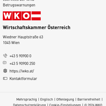
Betrugswarnungen
Wirtschaftskammer Österreich
Wiedner Hauptstraße 63
D
1045 Wien
i
e
+43 5 90900 0
s
e
+43 5 90900 250
S
https://wko.at/
e
Kontaktformular
it
e
v
Mehrsprachig
Englisch
Offenlegung
Barrierefreiheit
e
Datenschutzerklärung
Cookie-Einstellungen
© 2026 WKO