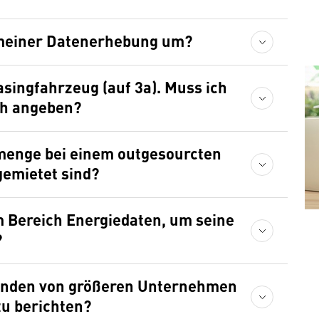
i meiner Datenerhebung um?
singfahrzeug (auf 3a). Muss ich
ch angeben?
menge bei einem outgesourcten
gemietet sind?
m Bereich Energiedaten, um seine
?
änden von größeren Unternehmen
zu berichten?