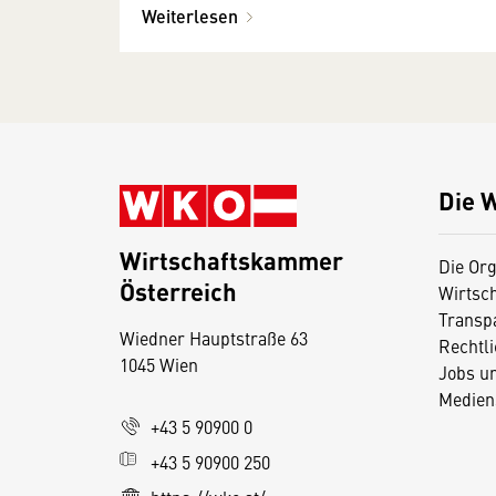
Weiterlesen
Die 
Wirtschaftskammer
Die Org
Österreich
Wirtsc
D
Transp
Wiedner Hauptstraße 63
i
Rechtl
1045 Wien
Jobs u
e
Medien
s
+43 5 90900 0
e
+43 5 90900 250
S
e