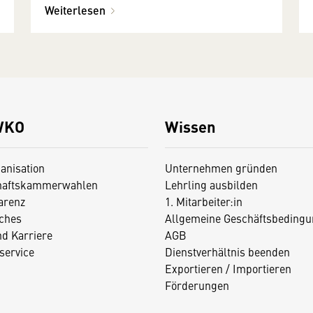
Weiterlesen
WKO
Wissen
anisation
Unternehmen gründen
haftskammerwahlen
Lehrling ausbilden
arenz
1. Mitarbeiter:in
iches
Allgemeine Geschäftsbedingu
nd Karriere
AGB
service
Dienstverhältnis beenden
Exportieren / Importieren
Förderungen