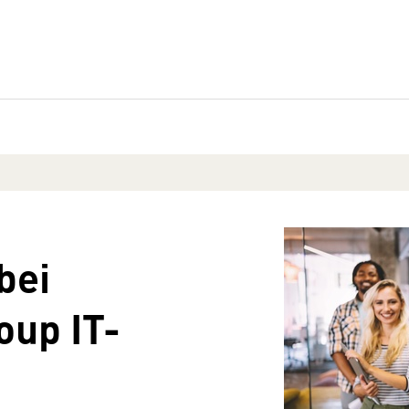
bei
oup IT-