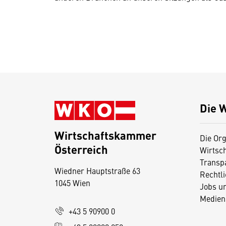
Die 
Wirtschaftskammer
Die Org
Österreich
Wirtsc
D
Transp
Wiedner Hauptstraße 63
i
Rechtl
1045 Wien
Jobs u
e
Medien
s
+43 5 90900 0
e