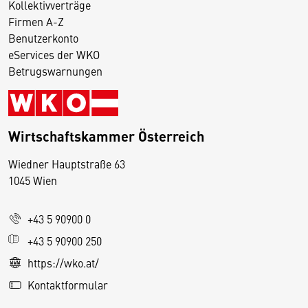
Kollektivverträge
Firmen A-Z
Benutzerkonto
eServices der WKO
Betrugswarnungen
Wirtschaftskammer Österreich
Wiedner Hauptstraße 63
D
1045 Wien
i
e
+43 5 90900 0
s
e
+43 5 90900 250
S
https://wko.at/
e
Kontaktformular
it