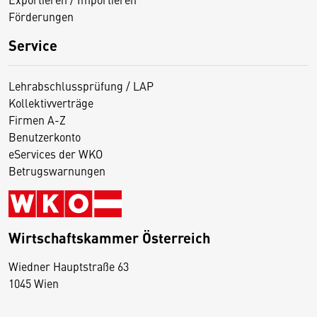
Förderungen
Service
Lehrabschlussprüfung / LAP
Kollektivverträge
Firmen A-Z
Benutzerkonto
eServices der WKO
Betrugswarnungen
Wirtschaftskammer Österreich
Wiedner Hauptstraße 63
D
1045 Wien
i
e