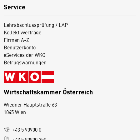
Service
Lehrabschlussprüfung / LAP
Kollektivverträge
Firmen A-Z
Benutzerkonto
eServices der WKO
Betrugswarnungen
Wirtschaftskammer Österreich
Wiedner Hauptstraße 63
D
1045 Wien
i
e
+43 5 90900 0
s
e
+43 5 90900 250