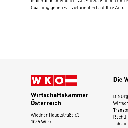
Moderationsmethoden. Als Spezialistinnen und S
Coaching gehen wir zielorientiert auf Ihre Anfo
Die 
Wirtschaftskammer
Die Org
Österreich
Wirtsc
D
Transp
Wiedner Hauptstraße 63
i
Rechtl
1045 Wien
Jobs u
e