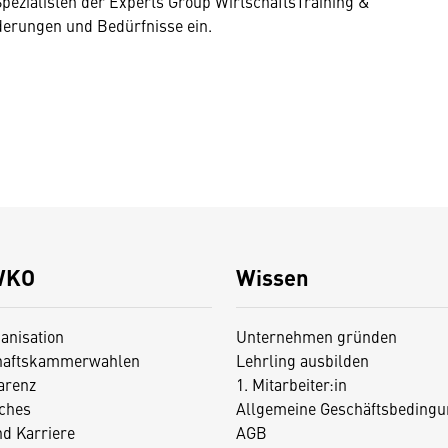
pezialisten der Experts Group WirtschaftsTraining &
rderungen und Bedürfnisse ein.
WKO
Wissen
anisation
Unternehmen gründen
haftskammerwahlen
Lehrling ausbilden
arenz
1. Mitarbeiter:in
iches
Allgemeine Geschäftsbedingu
nd Karriere
AGB