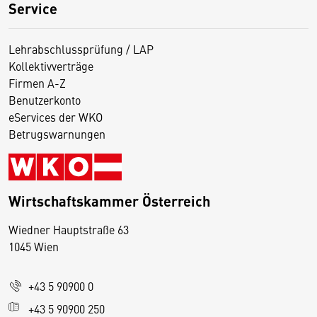
Service
Lehrabschlussprüfung / LAP
Kollektivverträge
Firmen A-Z
Benutzerkonto
eServices der WKO
Betrugswarnungen
Wirtschaftskammer Österreich
Wiedner Hauptstraße 63
D
1045 Wien
i
e
+43 5 90900 0
s
e
+43 5 90900 250