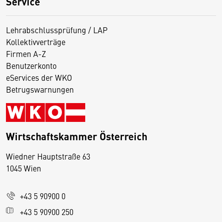
Service
Lehrabschlussprüfung / LAP
Kollektivverträge
Firmen A-Z
Benutzerkonto
eServices der WKO
Betrugswarnungen
Wirtschaftskammer Österreich
Wiedner Hauptstraße 63
D
1045 Wien
i
e
+43 5 90900 0
s
e
+43 5 90900 250