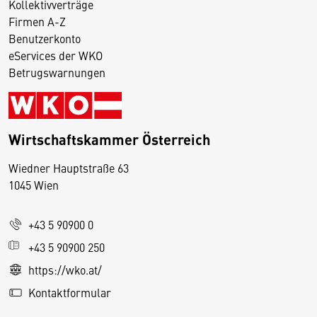
Kollektivverträge
Firmen A-Z
Benutzerkonto
eServices der WKO
Betrugswarnungen
Wirtschaftskammer Österreich
Wiedner Hauptstraße 63
D
1045 Wien
i
e
+43 5 90900 0
s
e
+43 5 90900 250
S
https://wko.at/
e
Kontaktformular
it