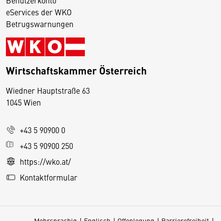
eServices der WKO
Betrugswarnungen
Wirtschaftskammer Österreich
Wiedner Hauptstraße 63
D
1045 Wien
i
e
+43 5 90900 0
s
e
+43 5 90900 250
S
https://wko.at/
e
Kontaktformular
it
e
v
Mehrsprachig
Englisch
Offenlegung
Barrierefreiheit