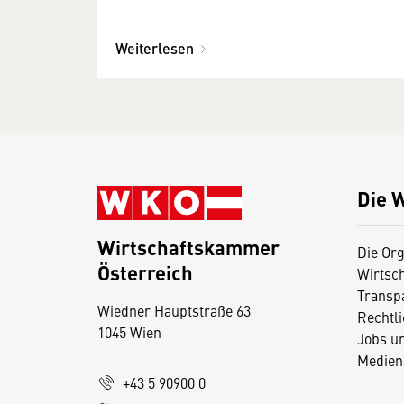
Weiterlesen
Die 
Wirtschaftskammer
Die Org
Österreich
Wirtsc
D
Transp
Wiedner Hauptstraße 63
i
Rechtl
1045 Wien
Jobs u
e
Medien
s
+43 5 90900 0
e