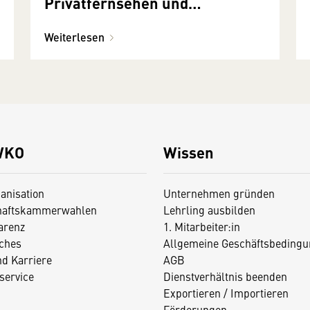
Privatfernsehen und
Privatradio
Weiterlesen
WKO
Wissen
anisation
Unternehmen gründen
haftskammerwahlen
Lehrling ausbilden
arenz
1. Mitarbeiter:in
iches
Allgemeine Geschäftsbedingu
nd Karriere
AGB
service
Dienstverhältnis beenden
Exportieren / Importieren
Förderungen