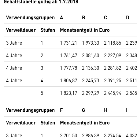
Gehaltstabelle gültig ab 1.7.2018
Verwendungsgruppen
A
B
C
D
Verweildauer
Stufen
Monatsentgelt in Euro
3 Jahre
1
1.731,21
1.973,33
2.118,85
2.239
4 Jahre
2
1.761,47
2.081,60
2.227,09
2.348
4 Jahre
3
1.777,78
2.136,30
2.281,82
2.402
4 Jahre
4
1.806,87
2.245,73
2.391,25
2.511
5
1.823,17
2.299,29
2.445,94
2.565
Verwendungsgruppen
F
G
H
I
Verweildauer
Stufen
Monatsentgelt in Euro
3 Jahre
1
2.701,50
2.986,39
3.274,54
4.032