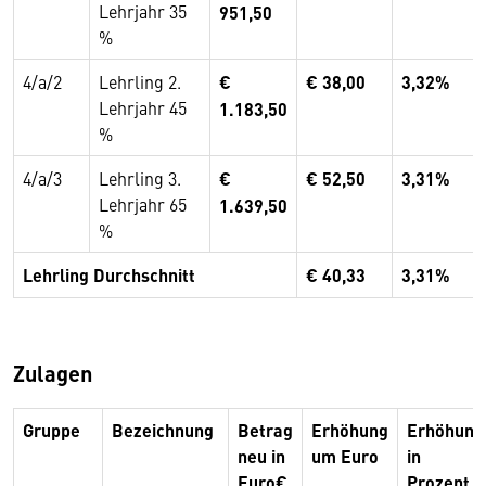
Lehrjahr 35
951,50
%
4/a/2
Lehrling 2.
€
€ 38,00
3,32%
Lehrjahr 45
1.183,50
%
4/a/3
Lehrling 3.
€
€ 52,50
3,31%
Lehrjahr 65
1.639,50
%
Lehrling Durchschnitt
€ 40,33
3,31%
Zulagen
Gruppe
Bezeichnung
Betrag
Erhöhung
Erhöhung
neu in
um Euro
in
Euro€
Prozent