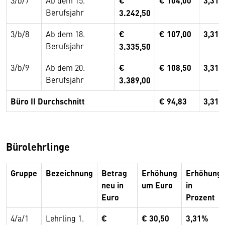
3/b/7
Ab dem 15.
€
€ 104,00
3,31
Berufsjahr
3.242,50
3/b/8
Ab dem 18.
€
€ 107,00
3,31
Berufsjahr
3.335,50
3/b/9
Ab dem 20.
€
€ 108,50
3,31
Berufsjahr
3.389,00
Büro II Durchschnitt
€ 94,83
3,31
Bürolehrlinge
Gruppe
Bezeichnung
Betrag
Erhöhung
Erhöhung
neu in
um Euro
in
Euro
Prozent
4/a/1
Lehrling 1.
€
€ 30,50
3,31%