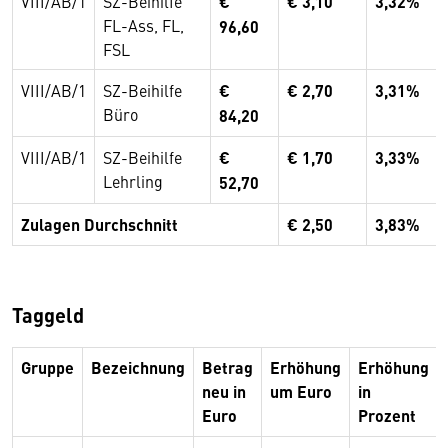
VIII/AB/1
SZ-Beihilfe
€
€ 3,10
3,32%
FL-Ass, FL,
96,60
FSL
VIII/AB/1
SZ-Beihilfe
€
€ 2,70
3,31%
Büro
84,20
VIII/AB/1
SZ-Beihilfe
€
€ 1,70
3,33%
Lehrling
52,70
Zulagen Durchschnitt
€ 2,50
3,83%
Taggeld
Gruppe
Bezeichnung
Betrag
Erhöhung
Erhöhung
neu in
um Euro
in
Euro
Prozent