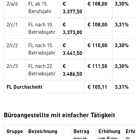
2/a/6
FL ab 15.
€
€ 108,00
3,30%
Berufsjahr
3.377,50
2/c/1
FL nach 10.
€
€ 108,00
3,31%
Betriebsjahr
3.373,00
2/c/2
FL nach 15.
€
€ 110,00
3,30%
Betriebsjahr
3.441,50
2/c/3
FL nach 22.
€
€ 111,50
3,30%
Betriebsjahr
3.486,50
FL Durchschnitt
€ 105,11
3,31%
Büroangestellte mit einfacher Tätigkeit
Gruppe
Bezeichnung
Betrag
Erhöhung
Erhö
neu in
um Euro
in