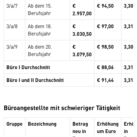
3/a/7
Ab dem 15.
€
€ 94,50
3,30
Berufsjahr
2.957,00
3/a/8
Ab dem 18.
€
€ 97,00
3,31
Berufsjahr
3.030,50
3/a/9
Ab dem 20.
€
€ 98,50
3,30
Berufsjahr
3.079,50
Büro I Durchschnitt
€ 88,06
3,31
Büro I und II Durchschnitt
€ 91,44
3,31
Büroangestellte mit schwieriger Tätigkeit
Gruppe
Bezeichnung
Betrag
Erhöhung
Erhö
neu in
um Euro
in