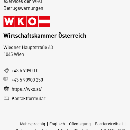
eServices der WKO
Betrugswarnungen
Wirtschaftskammer Österreich
Wiedner Hauptstraße 63
D
1045 Wien
i
e
+43 5 90900 0
s
e
+43 5 90900 250
S
https://wko.at/
e
Kontaktformular
it
e
v
Mehrsprachig
Englisch
Offenlegung
Barrierefreiheit
e