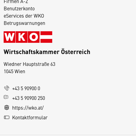
Firmen A-Z
Benutzerkonto
eServices der WKO
Betrugswarnungen
Wirtschaftskammer Österreich
Wiedner Hauptstraße 63
D
1045 Wien
i
e
+43 5 90900 0
s
e
+43 5 90900 250
S
https://wko.at/
e
Kontaktformular
it
e