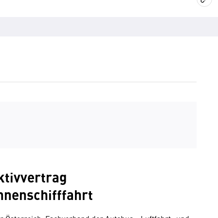
ktivvertrag
innenschifffahrt