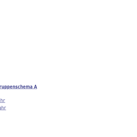
gruppenschema A
ahr
ahr