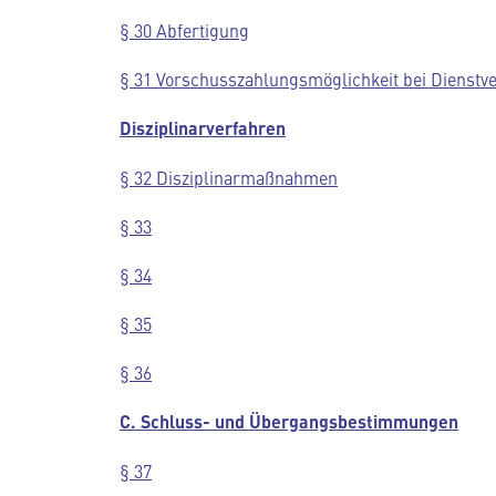
§ 30 Abfertigung
§ 31 Vorschusszahlungsmöglichkeit bei Dienstv
Disziplinarverfahren
§ 32 Disziplinarmaßnahmen
§ 33
§ 34
§ 35
§ 36
C. Schluss- und Übergangsbestimmungen
§ 37