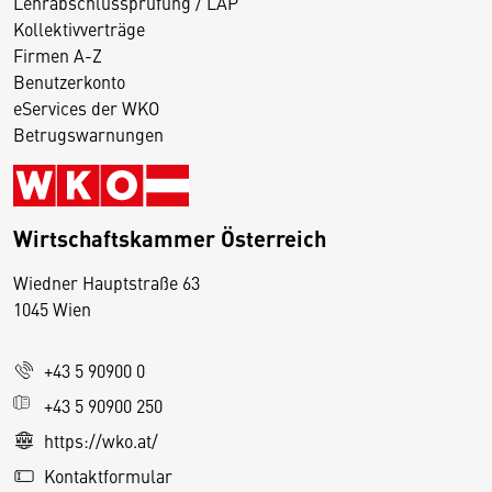
Lehrabschlussprüfung / LAP
Kollektivverträge
Firmen A-Z
Benutzerkonto
eServices der WKO
Betrugswarnungen
Wirtschaftskammer Österreich
Wiedner Hauptstraße 63
D
1045 Wien
i
e
+43 5 90900 0
s
e
+43 5 90900 250
S
https://wko.at/
e
Kontaktformular