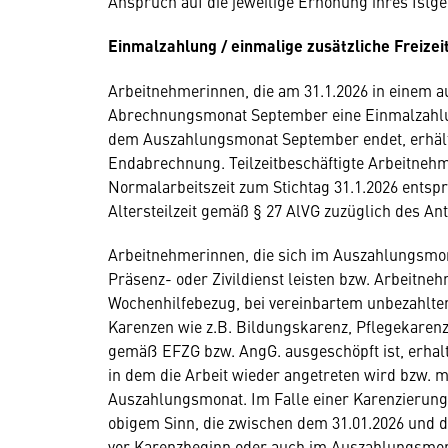
Anspruch auf die jeweilige Erhöhung ihres Istgeh
Einmalzahlung / einmalige zusätzliche Freizeit
Arbeitnehmerinnen, die am 31.1.2026 in einem a
Abrechnungsmonat September eine Einmalzahlung
dem Auszahlungsmonat September endet, erhält
Endabrechnung. Teilzeitbeschäftigte Arbeitnehm
Normalarbeitszeit zum Stichtag 31.1.2026 entspr
Altersteilzeit gemäß § 27 AlVG zuzüglich des An
Arbeitnehmerinnen, die sich im Auszahlungsmon
Präsenz- oder Zivildienst leisten bzw. Arbeitne
Wochenhilfebezug, bei vereinbartem unbezahlte
Karenzen wie z.B. Bildungskarenz, Pflegekaren
gemäß EFZG bzw. AngG. ausgeschöpft ist, erhal
in dem die Arbeit wieder angetreten wird bzw. 
Auszahlungsmonat. Im Falle einer Karenzierung,
obigem Sinn, die zwischen dem 31.01.2026 und d
vor Karenzbeginn oder auch im Auszahlungsmon