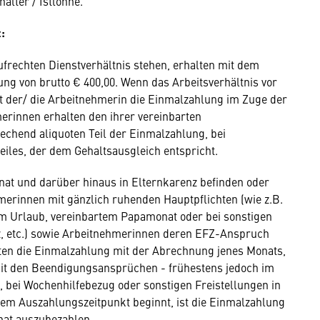
älter / Istlöhne.
:
ufrechten Dienstverhältnis stehen, erhalten mit dem
 von brutto € 400,00. Wenn das Arbeitsverhältnis vor
 der/ die Arbeitnehmerin die Einmalzahlung im Zuge der
erinnen erhalten den ihrer vereinbarten
echend aliquoten Teil der Einmalzahlung, bei
teiles, der dem Gehaltsausgleich entspricht.
at und darüber hinaus in Elternkarenz befinden oder
hmerinnen mit gänzlich ruhenden Hauptpflichten (wie z.B.
m Urlaub, vereinbartem Papamonat oder bei sonstigen
z, etc.) sowie Arbeitnehmerinnen deren EFZ-Anspruch
ten die Einmalzahlung mit der Abrechnung jenes Monats,
mit den Beendigungsansprüchen - frühestens jedoch im
 bei Wochenhilfebezug oder sonstigen Freistellungen in
em Auszahlungszeitpunkt beginnt, ist die Einmalzahlung
at auszubezahlen.