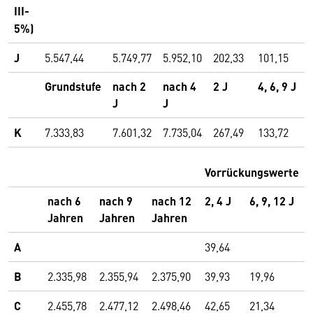
III-
5%)
J
5.547,44
5.749,77
5.952,10
202,33
101,15
Grundstufe
nach 2
nach 4
2 J
4, 6, 9 J
J
J
K
7.333,83
7.601,32
7.735,04
267,49
133,72
Vorrückungswerte
nach 6
nach 9
nach 12
2, 4 J
6, 9, 12 J
Jahren
Jahren
Jahren
A
39,64
B
2.335,98
2.355,94
2.375,90
39,93
19,96
C
2.455,78
2.477,12
2.498,46
42,65
21,34