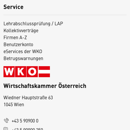
Service
Lehrabschlussprüfung / LAP
Kollektivverträge
Firmen A-Z
Benutzerkonto
eServices der WKO
Betrugswarnungen
Wirtschaftskammer Österreich
Wiedner Hauptstraße 63
D
1045 Wien
i
e
+43 5 90900 0
s
e
+43 5 90900 250