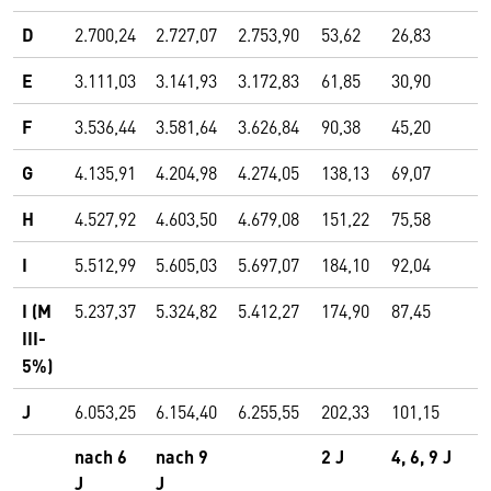
D
2.700,24
2.727,07
2.753,90
53,62
26,83
E
3.111,03
3.141,93
3.172,83
61,85
30,90
F
3.536,44
3.581,64
3.626,84
90,38
45,20
G
4.135,91
4.204,98
4.274,05
138,13
69,07
H
4.527,92
4.603,50
4.679,08
151,22
75,58
I
5.512,99
5.605,03
5.697,07
184,10
92,04
I
(M
5.237,37
5.324,82
5.412,27
174,90
87,45
III-
5%)
J
6.053,25
6.154,40
6.255,55
202,33
101,15
nach 6
nach 9
2 J
4, 6, 9 J
J
J