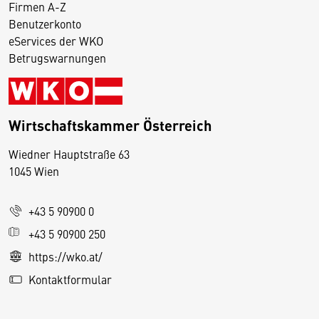
Firmen A-Z
Benutzerkonto
eServices der WKO
Betrugswarnungen
Wirtschaftskammer Österreich
Wiedner Hauptstraße 63
D
1045 Wien
i
e
+43 5 90900 0
s
e
+43 5 90900 250
S
https://wko.at/
e
Kontaktformular
it
e