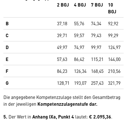
2 BGJ
4 BGJ
7 BGJ
10
BGJ
B
37,18
55,76
74,34
92,92
C
39,71
59,57
79,43
99,29
D
49,97
74,97
99,97
124,97
E
57,63
86,42
115,21
144,00
F
84,23
126,34
168,45
210,56
G
128,71
193,07
257,43
321,79
Die angegebene Kompetenzzulage stellt den Gesamtbetrag
in der jeweiligen
Kompetenzzulagenstufe dar.
5.
Der Wert in
Anhang IXa, Punkt 4
lautet:
€ 2.095,36
.