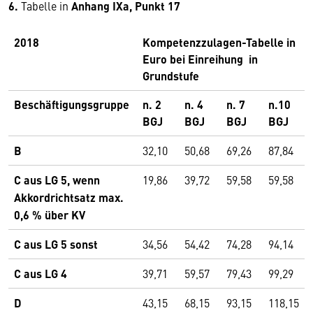
6.
Tabelle in
Anhang IXa, Punkt 17
2018
Kompetenzzulagen-Tabelle in
Euro bei Einreihung in
Grundstufe
Beschäftigungsgruppe
n. 2
n. 4
n. 7
n.10
BGJ
BGJ
BGJ
BGJ
B
32,10
50,68
69,26
87,84
C aus LG 5, wenn
19,86
39,72
59,58
59,58
Akkordrichtsatz max.
0,6 % über KV
C aus LG 5 sonst
34,56
54,42
74,28
94,14
C aus LG 4
39,71
59,57
79,43
99,29
D
43,15
68,15
93,15
118,15