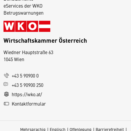
eServices der WKO
Betrugswarnungen
Wirtschaftskammer Österreich
Wiedner Hauptstraße 63
D
1045 Wien
i
e
+43 5 90900 0
s
e
+43 5 90900 250
S
https://wko.at/
e
Kontaktformular
it
e
v
Mehrsprachig
Englisch
Offenlegung
Barrierefreiheit