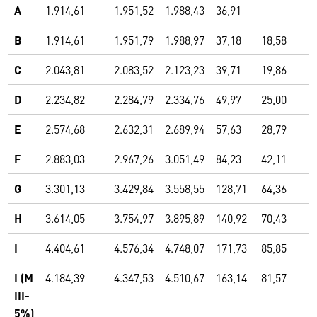
A
1.914,61
1.951,52
1.988,43
36,91
B
1.914,61
1.951,79
1.988,97
37,18
18,58
C
2.043,81
2.083,52
2.123,23
39,71
19,86
D
2.234,82
2.284,79
2.334,76
49,97
25,00
E
2.574,68
2.632,31
2.689,94
57,63
28,79
F
2.883,03
2.967,26
3.051,49
84,23
42,11
G
3.301,13
3.429,84
3.558,55
128,71
64,36
H
3.614,05
3.754,97
3.895,89
140,92
70,43
I
4.404,61
4.576,34
4.748,07
171,73
85,85
I (M
4.184,39
4.347,53
4.510,67
163,14
81,57
III-
5%)