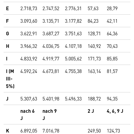
E
2.718,73
2.747,52
2.776,31
57,63
28,79
F
3.093,60
3.135,71
3.177,82
84,23
42,11
G
3.622,91
3.687,27
3.751,63
128,71
64,36
H
3.966,32
4.036,75
4.107,18
140,92
70,43
I
4.833,92
4.919,77
5.005,62
171,73
85,85
I (M
4.592,24
4.673,81
4.755,38
163,14
81,57
III-
5%)
J
5.307,63
5.401,98
5.496,33
188,72
94,35
nach 6
nach 9
2 J
4, 6, 9 J
J
J
K
6.892,05
7.016,78
249,50
124,73