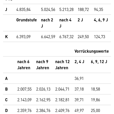
J
4.835,84
5.024,56
5.213,28
188,72
94,35
Grundstufe
nach 2
nach 4
2 J
4, 6, 9 J
J
J
K
6.393,09
6.642,59
6.767,32
249,50
124,73
Vorrückungswerte
nach 6
nach 9
nach 12
2, 4 J
6, 9, 12 J
Jahren
Jahren
Jahren
A
36,91
B
2.007,55
2.026,13
2.044,71
37,18
18,58
C
2.143,09
2.162,95
2.182,81
39,71
19,86
D
2.359,76
2.384,76
2.409,76
49,97
25,00