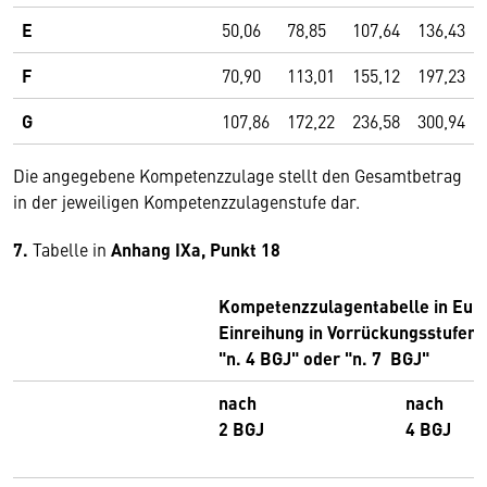
E
50,06
78,85
107,64
136,43
F
70,90
113,01
155,12
197,23
G
107,86
172,22
236,58
300,94
Die angegebene Kompetenzzulage stellt den Gesamtbetrag
in der jeweiligen Kompetenzzulagenstufe dar.
7.
Tabelle in
Anhang IXa, Punkt 18
Kompetenzzulagentabelle in Eur
Einreihung in Vorrückungsstufen "
"n. 4 BGJ" oder "n. 7 BGJ"
nach
nach
2 BGJ
4 BGJ