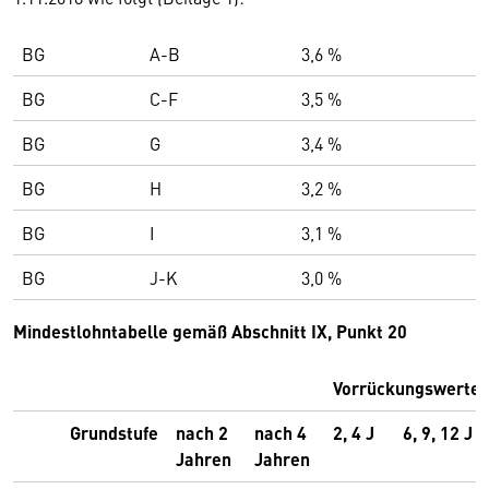
BG
A-B
3,6 %
BG
C-F
3,5 %
BG
G
3,4 %
BG
H
3,2 %
BG
I
3,1 %
BG
J-K
3,0 %
Mindestlohntabelle gemäß Abschnitt IX, Punkt 20
Vorrückungswerte
Grundstufe
nach 2
nach 4
2, 4 J
6, 9, 12 J
Jahren
Jahren