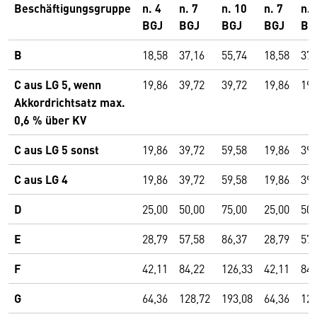
Beschäftigungsgruppe
n. 4
n. 7
n. 10
n. 7
n. 
BGJ
BGJ
BGJ
BGJ
BG
B
18,58
37,16
55,74
18,58
37,
C aus LG 5, wenn
19,86
39,72
39,72
19,86
19,
Akkordrichtsatz max.
0,6 % über KV
C aus LG 5 sonst
19,86
39,72
59,58
19,86
39,
C aus LG 4
19,86
39,72
59,58
19,86
39,
D
25,00
50,00
75,00
25,00
50,
E
28,79
57,58
86,37
28,79
57,
F
42,11
84,22
126,33
42,11
84,
G
64,36
128,72
193,08
64,36
128