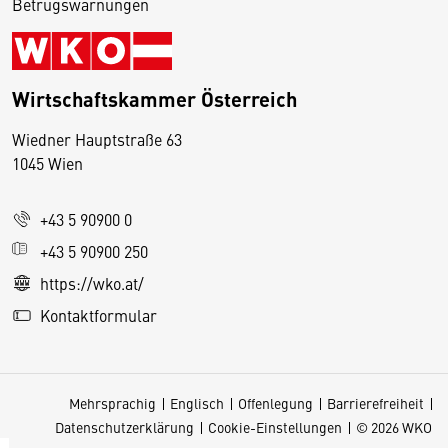
Betrugswarnungen
Wirtschaftskammer Österreich
Wiedner Hauptstraße 63
D
1045 Wien
i
e
+43 5 90900 0
s
e
+43 5 90900 250
S
https://wko.at/
e
Kontaktformular
it
e
v
Mehrsprachig
Englisch
Offenlegung
Barrierefreiheit
e
Datenschutzerklärung
Cookie-Einstellungen
© 2026 WKO
r