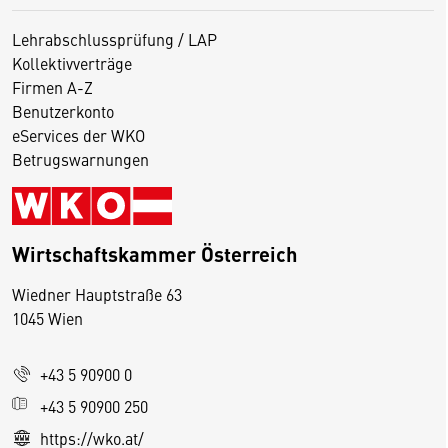
Lehrabschlussprüfung / LAP
Kollektivverträge
Firmen A-Z
Benutzerkonto
eServices der WKO
Betrugswarnungen
Wirtschaftskammer Österreich
Wiedner Hauptstraße 63
D
1045 Wien
i
e
+43 5 90900 0
s
e
+43 5 90900 250
S
https://wko.at/