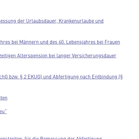
emessung der Urlaubsdauer, Krankenurlaube und
jahres bei Männern und des 60. Lebensjahres bei Frauen
zeitigen Alterspension bei langer Versicherungsdauer
chG bzw. § 2 EKUG) und Abfertigung nach Entbindung (§
iten
neu“
ienstzeiten für die Bemessung der Abfertigung