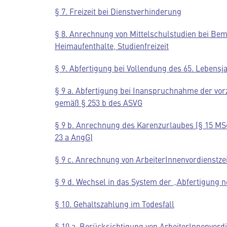
§ 7. Freizeit bei Dienstverhinderung
§ 8. Anrechnung von Mittelschulstudien bei B
Heimaufenthalte, Studienfreizeit
§ 9. Abfertigung bei Vollendung des 65. Lebens
§ 9 a. Abfertigung bei Inanspruchnahme der vor
gemäß § 253 b des ASVG
§ 9 b. Anrechnung des Karenzurlaubes (§ 15 MS
23 a AngG)
§ 9 c. Anrechnung von ArbeiterInnenvordienstze
§ 9 d. Wechsel in das System der „Abfertigung 
§ 10. Gehaltszahlung im Todesfall
§ 10 a. Berücksichtigung von ArbeiterInnenvord