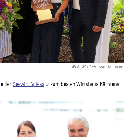
© WKK / Schusser Manfred
de der
Seewirt Spiess
zum besten Wirtshaus Kärntens