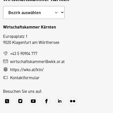
Wirtschaftskammer Kärnten
Europaplatz 1
9020 Klagenfurt am Wörthersee
+43 5 90904 777
D
wirtschaftskammer@wkk.or.at
i
https://wko.at/ktn/
e
Kontaktformular
s
e
Besuchen Sie uns auf:
S
e
it
e