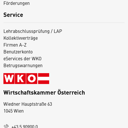
Förderungen
Service
Lehrabschlussprüfung / LAP
Kollektivverträge
Firmen A-Z
Benutzerkonto
eServices der WKO
Betrugswarnungen
Wirtschaftskammer Österreich
Wiedner Hauptstraße 63
D
1045 Wien
i
e
+43 5 90900 0