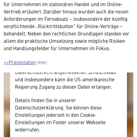
für Unternehmen im stationären Handel und im Online-
Wir benötigen Ihre Zustimmung
Vertrieb erläutert. Darüber hinaus wurden auch die neuen
Anforderungen im Fernabsatz – insbesondere der künftig
Hier würden wir Ihnen gerne einen externen
verpflichtende „Rücktrittsbutton“ für Online-Verträge –
Inhalt anzeigen. Dafür benötigen wir allerdings
behandelt. Neben den rechtlichen Grundlagen standen vor
Ihre Zustimmung, da Ihr Browser
allem die praktische Umsetzung sowie mögliche Risiken
personenbezogene technische Daten zu Geräten
und Handlungsfelder für Unternehmen im Fokus.
und Nutzerverhalten mitunter mit US-
amerikanischen Anbietern austauscht.
>>Präsentation
Diese Daten unterliegen keinem dem EU-
Datenschutzrecht angemessenen Schutzniveau
und insbesondere kann die US-amerikanische
Regierung Zugang zu diesen Daten erlangen.
Details finden Sie in unserer
Datenschutzerklärung. Sie können diese
Einstellungen jederzeit in den Cookie-
Einstellungen im Footer unserer Webseite
widerrufen.