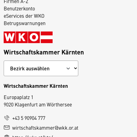
Firmen A-Z
Benutzerkonto
eServices der WKO
Betrugswarnungen
Wirtschaftskammer Kärnten
Wirtschaftskammer Kärnten
Europaplatz 1
9020 Klagenfurt am Wörthersee
+43 5 90904 777
D
wirtschaftskammer@wkk.or.at
i