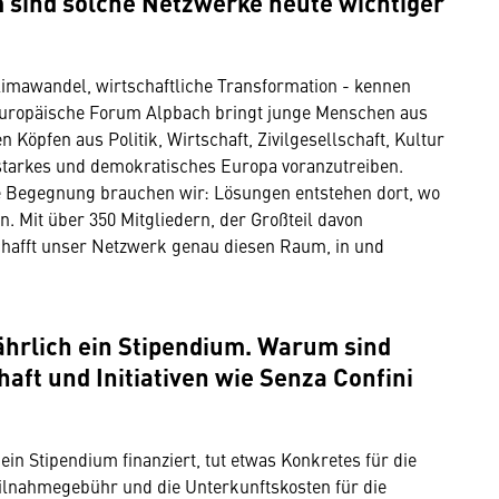
sind solche Netzwerke heute wichtiger
limawandel, wirtschaftliche Transformation - kennen
 Europäische Forum Alpbach bringt junge Menschen aus
 Köpfen aus Politik, Wirtschaft, Zivilgesellschaft, Kultur
tarkes und demokratisches Europa voranzutreiben.
ale Begegnung brauchen wir: Lösungen entstehen dort, wo
n. Mit über 350 Mitgliedern, der Großteil davon
chafft unser Netzwerk genau diesen Raum, in und
jährlich ein Stipendium. Warum sind
aft und Initiativen wie Senza Confini
in Stipendium finanziert, tut etwas Konkretes für die
eilnahmegebühr und die Unterkunftskosten für die