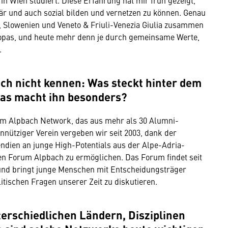
n Wien studiert. Diese Erfahrung hat mir früh gezeigt,
inär und auch sozial bilden und vernetzen zu können. Genau
, Slowenien und Veneto & Friuli-Venezia Giulia zusammen
uropas, und heute mehr denn je durch gemeinsame Werte,
.
noch nicht kennen: Was steckt hinter dem
was macht ihn besonders?
rum Alpbach Network, das aus mehr als 30 Alumni-
nnütziger Verein vergeben wir seit 2003, dank der
endien an junge High-Potentials aus der Alpe-Adria-
n Forum Alpbach zu ermöglichen. Das Forum findet seit
t und bringt junge Menschen mit Entscheidungsträger
ischen Fragen unserer Zeit zu diskutieren.
erschiedlichen Ländern, Disziplinen