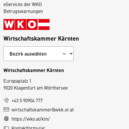
eServices der WKO
Betrugswarnungen
Wirtschaftskammer Kärnten
Wirtschaftskammer Kärnten
Europaplatz 1
9020 Klagenfurt am Wörthersee
+43 5 90904 777
D
wirtschaftskammer@wkk.or.at
i
https://wko.at/ktn/
e
Kontaktformular