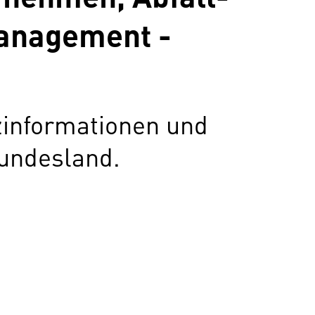
anagement -
zinformationen und
undesland.