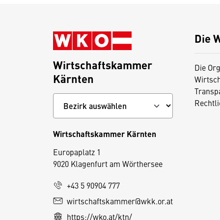
Die 
Wirtschaftskammer
Die Org
Kärnten
Wirtsc
Transp
Rechtl
Wirtschaftskammer Kärnten
Europaplatz 1
9020 Klagenfurt am Wörthersee
+43 5 90904 777
wirtschaftskammer@wkk.or.at
D
https://wko.at/ktn/
i