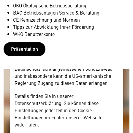
Wir benötigen Ihre Zustimmung
ÖKO Ökologische Betriebsberatung
BAG Betriebsanlagen Service & Beratung
Hier würden wir Ihnen gerne einen externen
CE Kennzeichnung und Normen
Inhalt anzeigen. Dafür benötigen wir allerdings
Tipps zur Abwicklung Ihrer Förderung
Ihre Zustimmung, da Ihr Browser
WKO Benutzerkonto
personenbezogene technische Daten zu Geräten
und Nutzerverhalten mitunter mit US-
Präsentation
amerikanischen Anbietern austauscht.
Diese Daten unterliegen keinem dem EU-
Datenschutzrecht angemessenen Schutzniveau
und insbesondere kann die US-amerikanische
Regierung Zugang zu diesen Daten erlangen.
Details finden Sie in unserer
Datenschutzerklärung. Sie können diese
Einstellungen jederzeit in den Cookie-
Einstellungen im Footer unserer Webseite
widerrufen.